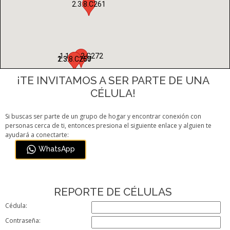
2.3.8.C261
1.10.2.2.C272
1.3.3.C257
2.3.8.C260
¡TE INVITAMOS A SER PARTE DE UNA
CÉLULA!
Si buscas ser parte de un grupo de hogar y encontrar conexión con
personas cerca de ti, entonces presiona el siguiente enlace y alguien te
ayudará a conectarte:
WhatsApp
REPORTE DE CÉLULAS
Cédula:
Contraseña: